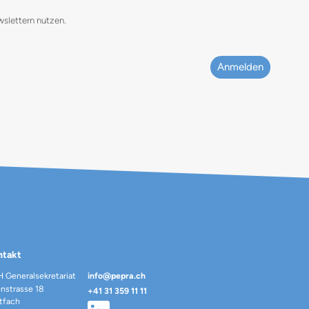
wslettern nutzen.
ntakt
 Generalsekretariat
info@pepra.ch
enstrasse 18
+41 31 359 11 11
tfach